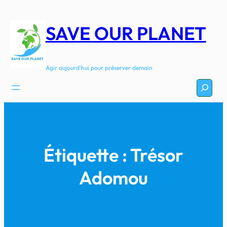
Aller
au
SAVE OUR PLANET
contenu
Agir aujourd'hui pour préserver demain
Recherc
Étiquette :
Trésor
Adomou